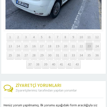
1
2
3
4
5
6
7
8
9
10
11
12
13
14
15
16
17
18
19
20
21
22
23
24
25
26
27
28
29
30
31
32
33
34
35
36
37
38
39
40
41
42
43
ZİYARETÇİ YORUMLARI
Ziyaretçilerimiz tarafından yapılan yorumlar
Henüz yorum yapılmamış. İlk yorumu aşağıdaki form aracılığıyla siz