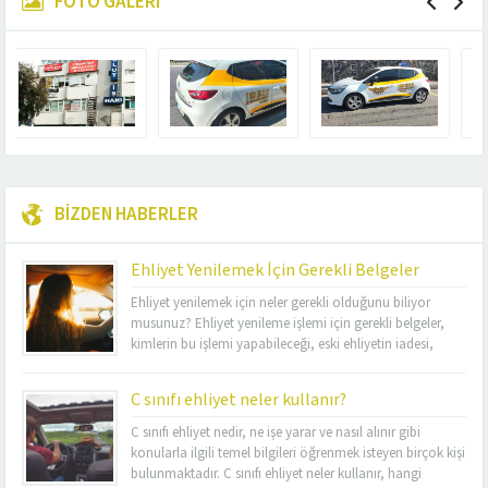
FOTO GALERİ
BİZDEN HABERLER
Ehliyet Yenilemek İçin Gerekli Belgeler
Ehliyet yenilemek için neler gerekli olduğunu biliyor
musunuz? Ehliyet yenileme işlemi için gerekli belgeler,
kimlerin bu işlemi yapabileceği, eski ehliyetin iadesi,
sağlık raporu, kimlik fotokopisi, ehliyet yenileme ücreti
ve başvuru yerleri hakkında bilmeniz gereken her şeyi bu
C sınıfı ehliyet neler kullanır?
yazıda bulabilirsiniz. Ehliyet yenilemek için gerekli
evrakları ve diğer detayları öğrenerek işleminizi
C sınıfı ehliyet nedir, ne işe yarar ve nasıl alınır gibi
kolaylıkla...
konularla ilgili temel bilgileri öğrenmek isteyen birçok kişi
bulunmaktadır. C sınıfı ehliyet neler kullanır, hangi