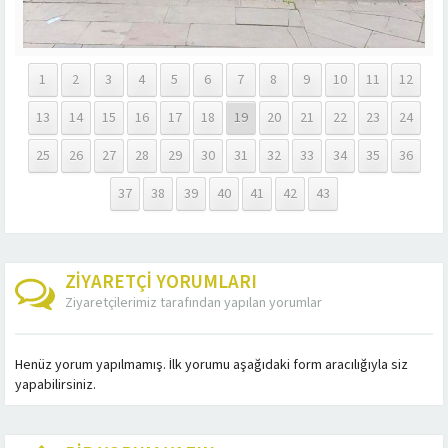
1
2
3
4
5
6
7
8
9
10
11
12
13
14
15
16
17
18
19
20
21
22
23
24
25
26
27
28
29
30
31
32
33
34
35
36
37
38
39
40
41
42
43
ZİYARETÇİ YORUMLARI
Ziyaretçilerimiz tarafından yapılan yorumlar
Henüz yorum yapılmamış. İlk yorumu aşağıdaki form aracılığıyla siz
yapabilirsiniz.