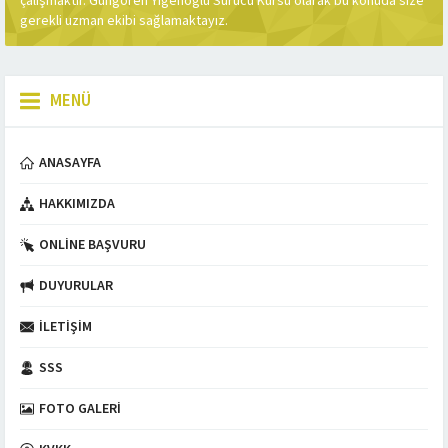
çalışmaktır. Güngören Yiğenoğlu Sürücü Kursu olarak bu konuda size
gerekli uzman ekibi sağlamaktayız.
MENÜ
ANASAYFA
HAKKIMIZDA
ONLINE BAŞVURU
DUYURULAR
İLETIŞIM
SSS
FOTO GALERI