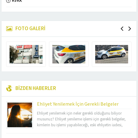
KVKK
FOTO GALERİ
BİZDEN HABERLER
Ehliyet Yenilemek İçin Gerekli Belgeler
Ehliyet yenilemek için neler gerekli olduğunu biliyor
musunuz? Ehliyet yenileme işlemi için gerekli belgeler,
kimlerin bu işlemi yapabileceği, eski ehliyetin iadesi,
sağlık raporu, kimlik fotokopisi, ehliyet yenileme ücreti
ve başvuru yerleri hakkında bilmeniz gereken her şeyi bu