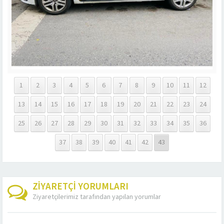
1
2
3
4
5
6
7
8
9
10
11
12
13
14
15
16
17
18
19
20
21
22
23
24
25
26
27
28
29
30
31
32
33
34
35
36
37
38
39
40
41
42
43
ZİYARETÇİ YORUMLARI
Ziyaretçilerimiz tarafından yapılan yorumlar