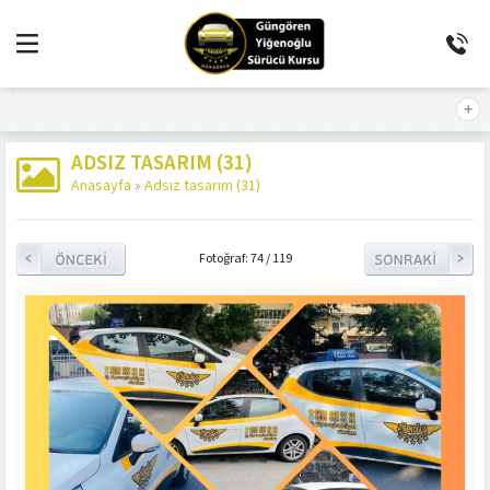
ADSIZ TASARIM (31)
Anasayfa
»
Adsız tasarım (31)
Fotoğraf: 74 / 119