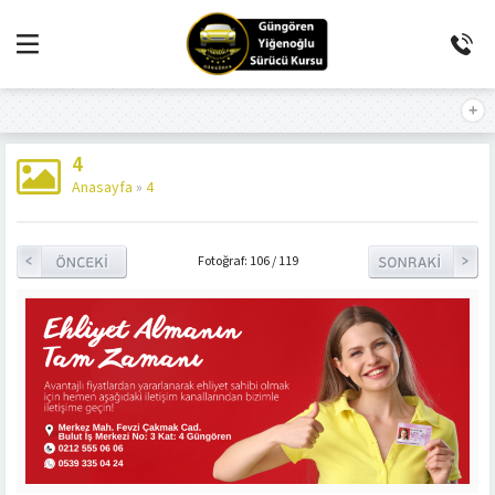
4
Anasayfa
»
4
Fotoğraf: 106 / 119