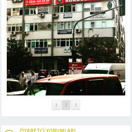
1
2
3
ZİYARETÇİ YORUMLARI