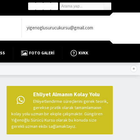
yigenoglusurucukursu@gmail.com
SS
FOTO GALERI
KVKK
Ehliyet Almanın Kolay Yolu
Ehliyetlendirme süreçlerini gerek teorik,
gerekse pratik olarak tamamlamanın
kolay yolu uzman bir ekiple çalışmaktır. Güngören
Yiğenoğlu Sürücü Kursu olarak bu konuda size
gerekli uzman ekibi sağlamaktayız.