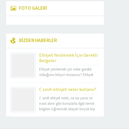
FOTO GALERİ
BİZDEN HABERLER
Ehliyet Yenilemek İçin Gerekli
Belgeler
Ehliyet yenilemek için neler gerekli
olduğunu biliyor musunuz? Ehliyet
yenileme işlemi için gerekli belgeler,
kimlerin bu işlemi yapabileceği, eski
C sınıfı ehliyet neler kullanır?
ehliyetin iadesi, sağlık raporu, kimlik
fotokopisi, ehliyet yenileme ücreti ve
C sınıfı ehliyet nedir, ne işe yarar ve
başvuru yerleri hakkında bilmeniz
nasıl alınır gibi konularla ilgili temel
gereken her şeyi bu yazıda
bilgileri öğrenmek isteyen birçok kişi
bulabilirsiniz. Ehliyet yenilemek için
bulunmaktadır. C sınıfı ehliyet neler
gerekli evrakları ve diğer detayları
kullanır, hangi araçları sürme yetkisi
öğrenerek işleminizi kolaylıkla...
verir ve alınması için gereken şartlar