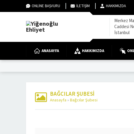
ONLINE BAŞVURU
İLETIŞIM
HAKKIMIZDA
Merkez Ma
Caddesi N
İstanbul
ANASAYFA
HAKKIMIZDA
ONL
BAĞCILAR ŞUBESI
Anasayfa
»
Bağcılar Şubesi