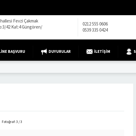
hallesi Fevzi Çakmak
0212 555 0606
o:3/42 Kat:4 Güngören/
0539 335 0424
INE BAŞVURU
DUYURULAR
İLETIŞIM
S
Fotoğraf: 3 / 3